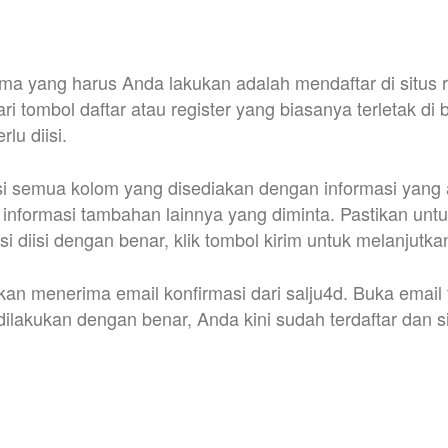
ma yang harus Anda lakukan adalah mendaftar di situs 
ri tombol daftar atau register yang biasanya terletak di
lu diisi.
 isi semua kolom yang disediakan dengan informasi yan
 informasi tambahan lainnya yang diminta. Pastikan un
 diisi dengan benar, klik tombol kirim untuk melanjutka
an menerima email konfirmasi dari salju4d. Buka email t
lakukan dengan benar, Anda kini sudah terdaftar dan si