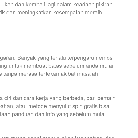
rlukan dan kembali lagi dalam keadaan pikiran
tik dan meningkatkan kesempatan meraih
ggaran. Banyak yang terlalu terpengaruh emosi
nting untuk membuat batas sebelum anda mulai
as tanpa merasa tertekan akibat masalah
 ciri dan cara kerja yang berbeda, dan pemain
ahan, atau metode menyulut spin gratis bisa
laah panduan dan info yang sebelum mulai