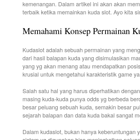
kemenangan. Dalam artikel ini akan akan memb
terbaik ketika memainkan kuda slot. Ayo kita
Memahami Konsep Permainan Ku
Kudaslot adalah sebuah permainan yang mengg
dari hasil balapan kuda yang disimulasikan m
yang yg akan menang atau mendapatkan posisi
krusial untuk mengetahui karakteristik game ya
Salah satu hal yang harus diperhatikan deng
masing kuda-kuda punya odds yg berbeda berda
besar peluang sebuah kuda, semakin besar pul
sejarah balapan dan data kuda bakal sangat m
Dalam kudaslot, bukan hanya keberuntungan y
sistem yg digunakan bisa meningkatkan peluang