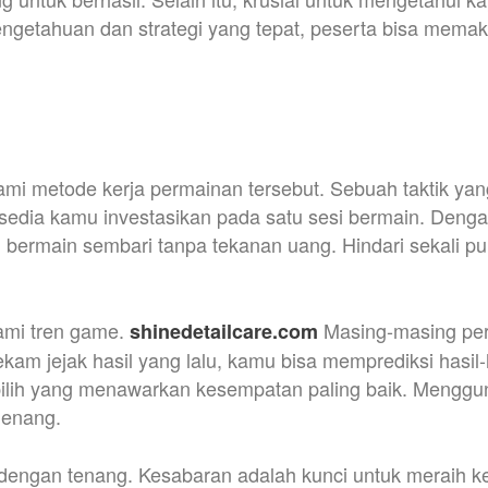
engetahuan dan strategi yang tepat, peserta bisa me
ami metode kerja permainan tersebut. Sebuah taktik ya
ersedia kamu investasikan pada satu sesi bermain. Den
 bermain sembari tanpa tekanan uang. Hindari sekali p
ami tren game.
Masing-masing per
shinedetailcare.com
kam jejak hasil yang lalu, kamu bisa memprediksi hasil
 pilih yang menawarkan kesempatan paling baik. Menggun
enang.
 dengan tenang. Kesabaran adalah kunci untuk meraih k