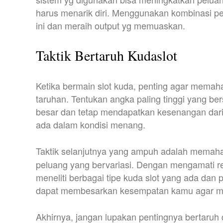
harus menarik diri. Menggunakan kombinasi p
ini dan meraih output yg memuaskan.
Taktik Bertaruh Kudaslot
Ketika bermain slot kuda, penting agar memah
taruhan. Tentukan angka paling tinggi yang b
besar dan tetap mendapatkan kesenangan dari
ada dalam kondisi menang.
Taktik selanjutnya yang ampuh adalah memah
peluang yang bervariasi. Dengan mengamati re
meneliti berbagai tipe kuda slot yang ada dan
dapat membesarkan kesempatan kamu agar m
Akhirnya, jangan lupakan pentingnya bertaruh