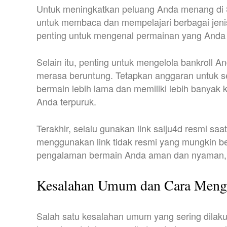
Untuk meningkatkan peluang Anda menang di S
untuk membaca dan mempelajari berbagai jenis
penting untuk mengenal permainan yang Anda p
Selain itu, penting untuk mengelola bankroll
merasa beruntung. Tetapkan anggaran untuk se
bermain lebih lama dan memiliki lebih banya
Anda terpuruk.
Terakhir, selalu gunakan link salju4d resmi s
menggunakan link tidak resmi yang mungkin be
pengalaman bermain Anda aman dan nyaman, 
Kesalahan Umum dan Cara Meng
Salah satu kesalahan umum yang sering dilaku