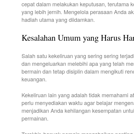
cepat dalam melakukan keputusan, terutama ket
yang lebih jernih. Mengelola perasaan Anda
hadiah utama yang diidamkan.
Kesalahan Umum yang Harus Har
Salah satu kekeliruan yang sering sering terj
dan mengeluarkan melebihi apa yang telah mer
bermain dan tetap disiplin dalam mengikuti ren
keuangan.
Kekeliruan lain yang adalah tidak memahami a
perlu menyediakan waktu agar belajar mengena
menjadikan Anda kehilangan kesempatan untuk
permainan.