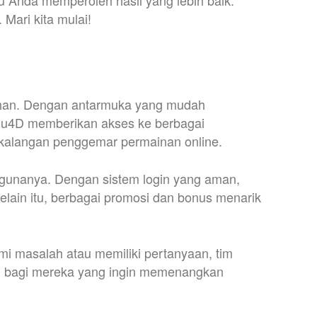
 Anda memperoleh hasil yang lebih baik.
Mari kita mulai!
ruhan. Dengan antarmuka yang mudah
lju4D memberikan akses ke berbagai
 kalangan penggemar permainan online.
gunanya. Dengan sistem login yang aman,
lain itu, berbagai promosi dan bonus menarik
i masalah atau memiliki pertanyaan, tim
eal bagi mereka yang ingin memenangkan