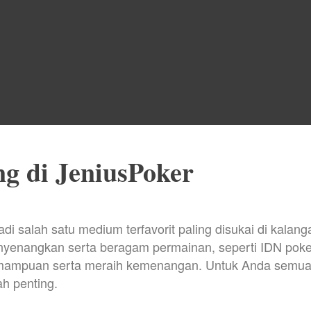
g di JeniusPoker
adi salah satu medium terfavorit paling disukai di kalan
enangkan serta beragam permainan, seperti IDN poke
mampuan serta meraih kemenangan. Untuk Anda semua 
h penting.