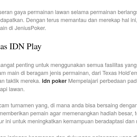
eseran gaya permainan lawan selama permainan berlangs
dapatkan. Dengan terus memantau dan merekap hal ini, 
ain di JeniusPoker.
tas IDN Play
sangat penting untuk menggunakan semua fasilitas yang 
lam main di beragam jenis permainan, dari Texas Hold’
an taktik mereka.
Mempelajari perbedaan pada
idn poker
api lawan.
am turnamen yang, di mana anda bisa bersaing dengan ko
r memberikan pemain agar memenangkan hadiah besar, 
tur ini untuk meningkatkan kemampuan beradaptasi dan