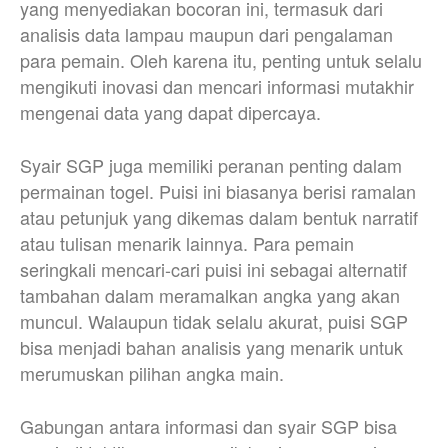
yang menyediakan bocoran ini, termasuk dari
analisis data lampau maupun dari pengalaman
para pemain. Oleh karena itu, penting untuk selalu
mengikuti inovasi dan mencari informasi mutakhir
mengenai data yang dapat dipercaya.
Syair SGP juga memiliki peranan penting dalam
permainan togel. Puisi ini biasanya berisi ramalan
atau petunjuk yang dikemas dalam bentuk narratif
atau tulisan menarik lainnya. Para pemain
seringkali mencari-cari puisi ini sebagai alternatif
tambahan dalam meramalkan angka yang akan
muncul. Walaupun tidak selalu akurat, puisi SGP
bisa menjadi bahan analisis yang menarik untuk
merumuskan pilihan angka main.
Gabungan antara informasi dan syair SGP bisa