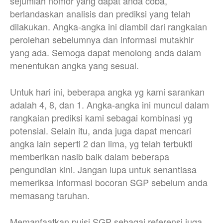
sejumlah nomor yang dapat anda coba,
berlandaskan analisis dan prediksi yang telah
dilakukan. Angka-angka ini diambil dari rangkaian
perolehan sebelumnya dan informasi mutakhir
yang ada. Semoga dapat menolong anda dalam
menentukan angka yang sesuai.
Untuk hari ini, beberapa angka yg kami sarankan
adalah 4, 8, dan 1. Angka-angka ini muncul dalam
rangkaian prediksi kami sebagai kombinasi yg
potensial. Selain itu, anda juga dapat mencari
angka lain seperti 2 dan lima, yg telah terbukti
memberikan nasib baik dalam beberapa
pengundian kini. Jangan lupa untuk senantiasa
memeriksa informasi bocoran SGP sebelum anda
memasang taruhan.
Memanfaatkan puisi SGP sebagai referensi juga