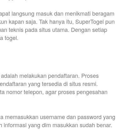
 dapat langsung masuk dan menikmati beragam
un kapan saja. Tak hanya itu, SuperTogel pun
n teknis pada situs utama. Dengan setiap
a togel.
 adalah melakukan pendaftaran. Proses
daftaran yang tersedia di situs resmi.
erta nomor telepon, agar proses pengesahan
hanya memasukkan username dan password yang
ruh informasi yang dim masukkan sudah benar.