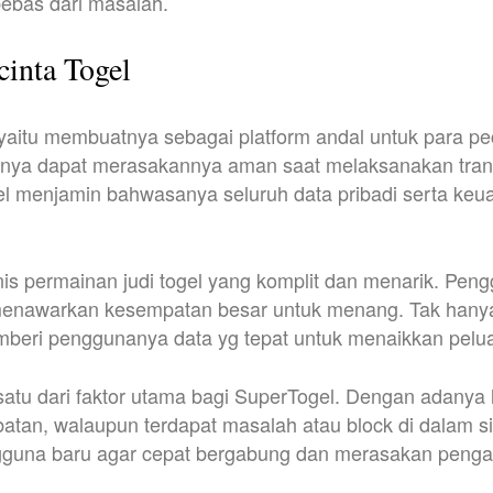
ebas dari masalah.
inta Togel
itu membuatnya sebagai platform andal untuk para peci
nanya dapat merasakannya aman saat melaksanakan trans
Togel menjamin bahwasanya seluruh data pribadi serta k
enis permainan judi togel yang komplit dan menarik. Pe
menawarkan kesempatan besar untuk menang. Tak hanya 
 memberi penggunanya data yg tepat untuk menaikkan pe
tu dari faktor utama bagi SuperTogel. Dengan adanya lin
tan, walaupun terdapat masalah atau block di dalam si
una baru agar cepat bergabung dan merasakan pengal