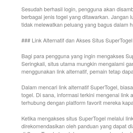
Sesudah berhasil login, pengguna akan disa
berbagai jenis togel yang ditawarkan. Jangan 
tidak melewatkan peluang yang bagus dalam ha
### Link Alternatif dan Akses Situs SuperTogel
Bagi para pengguna yang ingin mengakses Supe
Seringkali, situs utama mungkin mengalami gan
menggunakan link alternatif, pemain tetap da
Dalam mencari link alternatif SuperTogel, b
togel. Di sana, informasi terkini mengenai link
terhubung dengan platform favorit mereka kapa
Ketika mengakses situs SuperTogel melalui lin
direkomendasikan oleh panduan yang dapat dia