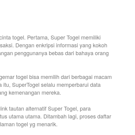
nta togel. Pertama, Super Togel memiliki
aksi. Dengan enkripsi informasi yang kokoh
euangan penggunanya bebas dari bahaya orang
nggemar togel bisa memilih dari berbagai macam
itu, SuperTogel selalu memperbarui data
luang kemenangan mereka.
k tautan alternatif Super Togel, para
tus utama utama. Ditambah lagi, proses daftar
aman togel yg menarik.