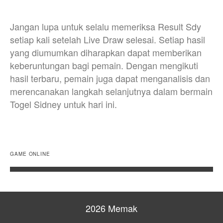
Jangan lupa untuk selalu memeriksa Result Sdy
setiap kali setelah Live Draw selesai. Setiap hasil
yang diumumkan diharapkan dapat memberikan
keberuntungan bagi pemain. Dengan mengikuti
hasil terbaru, pemain juga dapat menganalisis dan
merencanakan langkah selanjutnya dalam bermain
Togel Sidney untuk hari ini.
GAME ONLINE
2026 Memak