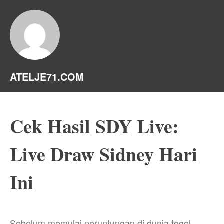
ATELJE71.COM
Cek Hasil SDY Live:
Live Draw Sidney Hari
Ini
Sebelum memulai peruntungan di dunia togel,