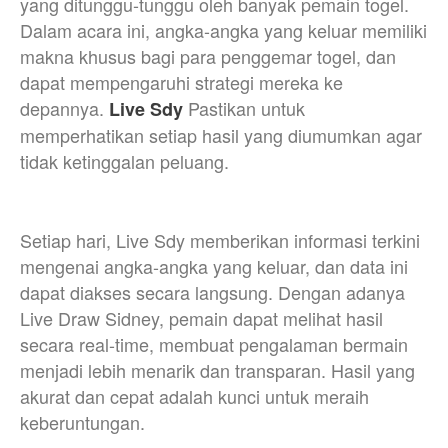
yang ditunggu-tunggu oleh banyak pemain togel.
Dalam acara ini, angka-angka yang keluar memiliki
makna khusus bagi para penggemar togel, dan
dapat mempengaruhi strategi mereka ke
depannya.
Pastikan untuk
Live Sdy
memperhatikan setiap hasil yang diumumkan agar
tidak ketinggalan peluang.
Setiap hari, Live Sdy memberikan informasi terkini
mengenai angka-angka yang keluar, dan data ini
dapat diakses secara langsung. Dengan adanya
Live Draw Sidney, pemain dapat melihat hasil
secara real-time, membuat pengalaman bermain
menjadi lebih menarik dan transparan. Hasil yang
akurat dan cepat adalah kunci untuk meraih
keberuntungan.