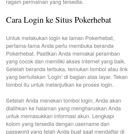
ragam permainan yang tersedia.
Cara Login ke Situs Pokerhebat
Untuk melakukan login ke laman Pokerhebat,
pertama-tama Anda perlu membuka beranda
Pokerhebat. Pastikan Anda memakai peramban
yang cocok dan memiliki akses internet yang baik.
Setelah beranda terbuka, temukan tombol atau link
yang bertuliskan ‘Login’ di bagian atas layar. Tekan
tombol itu untuk melanjutkan ke proses login.
Setelah Anda menekan tombol login, Anda akan
dialihkan ke halaman yang mengharuskan Anda
untuk memasukkan informasi akun. Lengkapi
kolom yang tersedia dengan username dan
password yang telah Anda buat saat mendaftar di