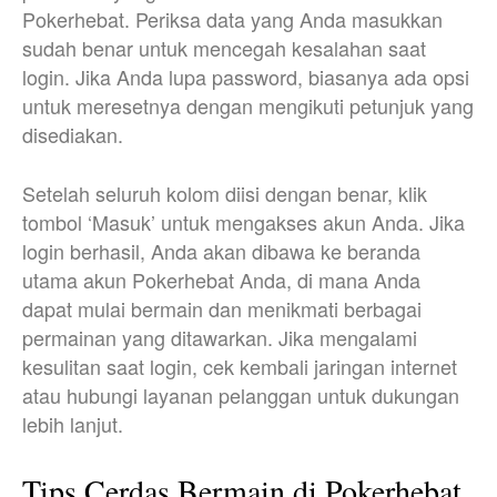
Pokerhebat. Periksa data yang Anda masukkan
sudah benar untuk mencegah kesalahan saat
login. Jika Anda lupa password, biasanya ada opsi
untuk meresetnya dengan mengikuti petunjuk yang
disediakan.
Setelah seluruh kolom diisi dengan benar, klik
tombol ‘Masuk’ untuk mengakses akun Anda. Jika
login berhasil, Anda akan dibawa ke beranda
utama akun Pokerhebat Anda, di mana Anda
dapat mulai bermain dan menikmati berbagai
permainan yang ditawarkan. Jika mengalami
kesulitan saat login, cek kembali jaringan internet
atau hubungi layanan pelanggan untuk dukungan
lebih lanjut.
Tips Cerdas Bermain di Pokerhebat