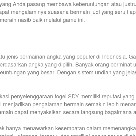
ng Anda pasang membawa keberuntungan atau justru tid
apat mengalaminya suasana bermain judi yang seru tiap 
eraih nasib baik melalui game ini.
satu jenis permainan angka yang populer di Indonesia.
rdasarkan angka yang dipilih. Banyak orang berminat un
keuntungan yang besar. Dengan sistem undian yang jela
asi penyelenggaraan togel SDY memiliki reputasi yang b
 Ini menjadikan pengalaman bermain semakin lebih mena
, pemain dapat menyaksikan secara langsung bagaimana a
dak hanya menawarkan kesempatan dalam memenangkan h
tegi, informasi terbaru, dan prediksi angka sering di