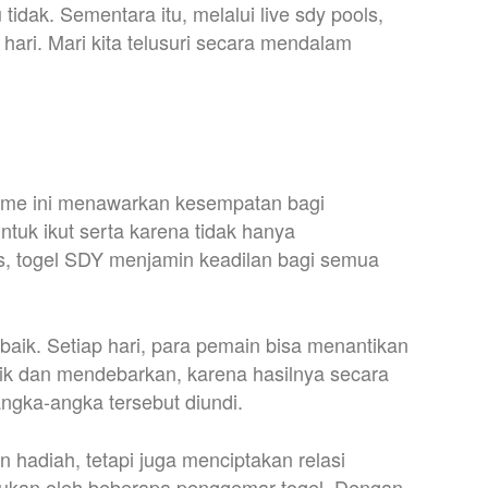
ak. Sementara itu, melalui live sdy pools,
hari. Mari kita telusuri secara mendalam
 Game ini menawarkan kesempatan bagi
tuk ikut serta karena tidak hanya
s, togel SDY menjamin keadilan bagi semua
aik. Setiap hari, para pemain bisa menantikan
rik dan mendebarkan, karena hasilnya secara
ngka-angka tersebut diundi.
adiah, tetapi juga menciptakan relasi
lakukan oleh beberapa penggemar togel. Dengan