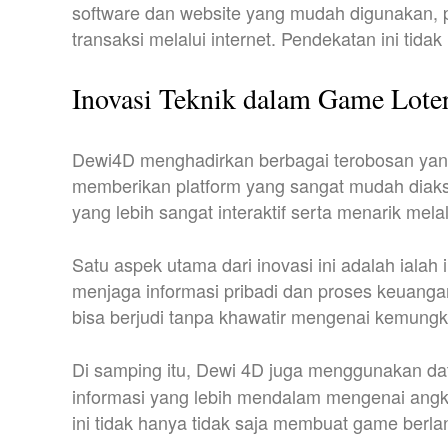
software dan website yang mudah digunakan,
transaksi melalui internet. Pendekatan ini ti
Inovasi Teknik dalam Game Lote
Dewi4D menghadirkan berbagai terobosan yang 
memberikan platform yang sangat mudah diakse
yang lebih sangat interaktif serta menarik mela
Satu aspek utama dari inovasi ini adalah ial
menjaga informasi pribadi dan proses keuang
bisa berjudi tanpa khawatir mengenai kemung
Di samping itu, Dewi 4D juga menggunakan da
informasi yang lebih mendalam mengenai ang
ini tidak hanya tidak saja membuat game berla