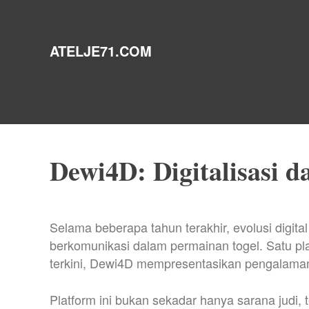
ATELJE71.COM
Dewi4D: Digitalisasi 
Selama beberapa tahun terakhir, evolusi digi
berkomunikasi dalam permainan togel. Satu pla
terkini, Dewi4D mempresentasikan pengalaman
Platform ini bukan sekadar hanya sarana judi,