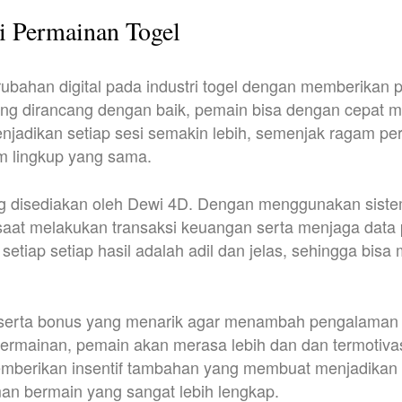
i Permainan Togel
ubahan digital pada industri togel dengan memberikan 
ang dirancang dengan baik, pemain bisa dengan cepat 
 menjadikan setiap sesi semakin lebih, semenjak ragam
m lingkup yang sama.
ang disediakan oleh Dewi 4D. Dengan menggunakan sistem
saat melakukan transaksi keuangan serta menjaga data
setiap setiap hasil adalah adil dan jelas, sehingga bi
rta bonus yang menarik agar menambah pengalaman par
ermainan, pemain akan merasa lebih dan dan termotivasi
berikan insentif tambahan yang membuat menjadikan De
man bermain yang sangat lebih lengkap.