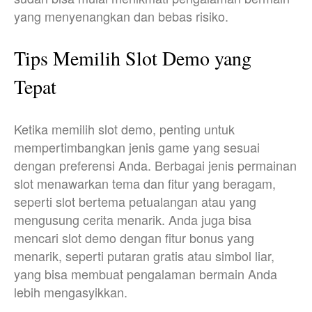
yang menyenangkan dan bebas risiko.
Tips Memilih Slot Demo yang
Tepat
Ketika memilih slot demo, penting untuk
mempertimbangkan jenis game yang sesuai
dengan preferensi Anda. Berbagai jenis permainan
slot menawarkan tema dan fitur yang beragam,
seperti slot bertema petualangan atau yang
mengusung cerita menarik. Anda juga bisa
mencari slot demo dengan fitur bonus yang
menarik, seperti putaran gratis atau simbol liar,
yang bisa membuat pengalaman bermain Anda
lebih mengasyikkan.