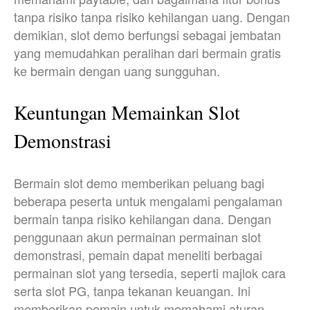
tanpa risiko tanpa risiko kehilangan uang. Dengan
demikian, slot demo berfungsi sebagai jembatan
yang memudahkan peralihan dari bermain gratis
ke bermain dengan uang sungguhan.
Keuntungan Memainkan Slot
Demonstrasi
Bermain slot demo memberikan peluang bagi
beberapa peserta untuk mengalami pengalaman
bermain tanpa risiko kehilangan dana. Dengan
penggunaan akun permainan permainan slot
demonstrasi, pemain dapat meneliti berbagai
permainan slot yang tersedia, seperti majlok cara
serta slot PG, tanpa tekanan keuangan. Ini
memberikan pemain untuk memahami aturan