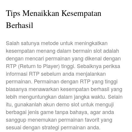
Tips Menaikkan Kesempatan
Berhasil
Salah satunya metode untuk meningkatkan
kesempatan menang dalam bermain slot adalah
dengan mencari permainan yang dikenal dengan
RTP (Return to Player) tinggi. Sebaiknya periksa
informasi RTP sebelum anda menjalankan
permainan. Permainan dengan RTP yang tinggi
biasanya menawarkan kesempatan berhasil yang
lebih menguntungkan dalam jangka waktu. Selain
itu, gunakanlah akun demo slot untuk menguji
berbagai jenis game tanpa bahaya, agar anda
sanggup menemukan permainan favorit yang
sesuai dengan strategi permainan anda.