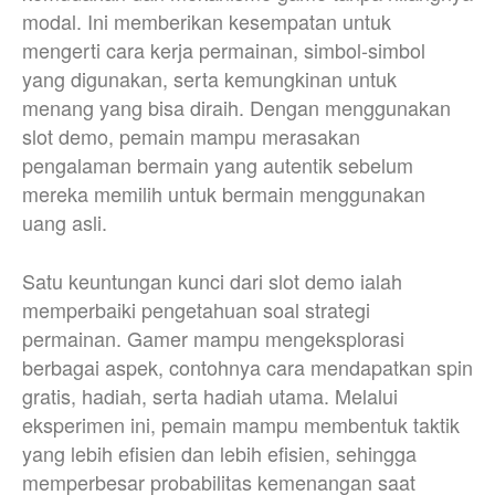
modal. Ini memberikan kesempatan untuk
mengerti cara kerja permainan, simbol-simbol
yang digunakan, serta kemungkinan untuk
menang yang bisa diraih. Dengan menggunakan
slot demo, pemain mampu merasakan
pengalaman bermain yang autentik sebelum
mereka memilih untuk bermain menggunakan
uang asli.
Satu keuntungan kunci dari slot demo ialah
memperbaiki pengetahuan soal strategi
permainan. Gamer mampu mengeksplorasi
berbagai aspek, contohnya cara mendapatkan spin
gratis, hadiah, serta hadiah utama. Melalui
eksperimen ini, pemain mampu membentuk taktik
yang lebih efisien dan lebih efisien, sehingga
memperbesar probabilitas kemenangan saat