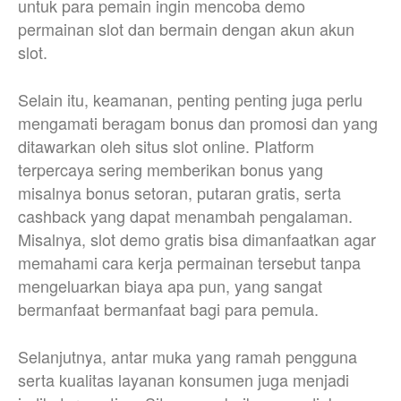
untuk para pemain ingin mencoba demo
permainan slot dan bermain dengan akun akun
slot.
Selain itu, keamanan, penting penting juga perlu
mengamati beragam bonus dan promosi dan yang
ditawarkan oleh situs slot online. Platform
terpercaya sering memberikan bonus yang
misalnya bonus setoran, putaran gratis, serta
cashback yang dapat menambah pengalaman.
Misalnya, slot demo gratis bisa dimanfaatkan agar
memahami cara kerja permainan tersebut tanpa
mengeluarkan biaya apa pun, yang sangat
bermanfaat bermanfaat bagi para pemula.
Selanjutnya, antar muka yang ramah pengguna
serta kualitas layanan konsumen juga menjadi