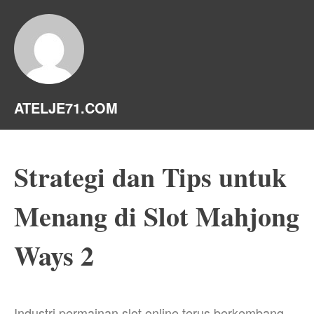
ATELJE71.COM
Strategi dan Tips untuk
Menang di Slot Mahjong
Ways 2
Industri permainan slot online terus berkembang,