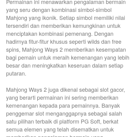
Permainan ini menawarkan pengalaman bermain
yang seru dengan kombinasi simbol-simbol
Mahjong yang ikonik. Setiap simbol memiliki nilai
tersendiri dan memberikan kemungkinan untuk
menciptakan kombinasi pemenang. Dengan
hadirnya fitur-fitur khusus seperti wilds dan free
spins, Mahjong Ways 2 memberikan kesempatan
bagi pemain untuk meraih kemenangan yang lebih
besar dan meningkatkan keseruan dalam setiap
putaran.
Mahjong Ways 2 juga dikenal sebagai slot gacor,
yang berarti permainan ini sering memberikan
kemenangan kepada para pemainnya. Banyak
penggemar slot menganggapnya sebagai salah
satu pilihan terbaik di platform PG Soft, berkat
semua elemen yang telah disematkan untuk