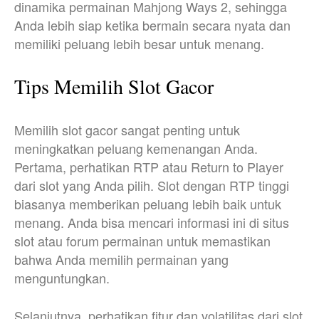
dinamika permainan Mahjong Ways 2, sehingga
Anda lebih siap ketika bermain secara nyata dan
memiliki peluang lebih besar untuk menang.
Tips Memilih Slot Gacor
Memilih slot gacor sangat penting untuk
meningkatkan peluang kemenangan Anda.
Pertama, perhatikan RTP atau Return to Player
dari slot yang Anda pilih. Slot dengan RTP tinggi
biasanya memberikan peluang lebih baik untuk
menang. Anda bisa mencari informasi ini di situs
slot atau forum permainan untuk memastikan
bahwa Anda memilih permainan yang
menguntungkan.
Selanjutnya, perhatikan fitur dan volatilitas dari slot