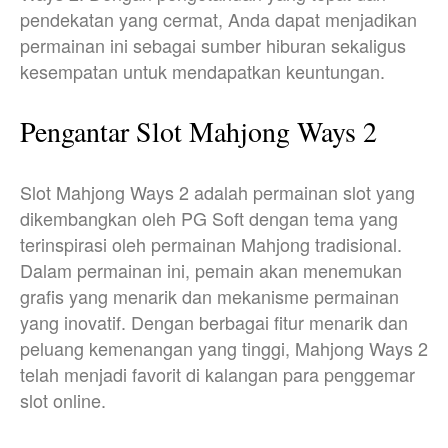
pendekatan yang cermat, Anda dapat menjadikan
permainan ini sebagai sumber hiburan sekaligus
kesempatan untuk mendapatkan keuntungan.
Pengantar Slot Mahjong Ways 2
Slot Mahjong Ways 2 adalah permainan slot yang
dikembangkan oleh PG Soft dengan tema yang
terinspirasi oleh permainan Mahjong tradisional.
Dalam permainan ini, pemain akan menemukan
grafis yang menarik dan mekanisme permainan
yang inovatif. Dengan berbagai fitur menarik dan
peluang kemenangan yang tinggi, Mahjong Ways 2
telah menjadi favorit di kalangan para penggemar
slot online.