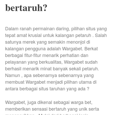
bertaruh?
Dalam ranah permainan daring, pilihan situs yang
tepat amat krusial untuk kalangan petaruh . Salah
satunya merek yang semakin menonjol di
kalangan pengguna adalah Wargabet. Berkat
berbagai fitur-fitur menarik perhatian dan
pelayanan yang berkualitas, Wargabet sudah
berhasil menarik minat banyak sekali petaruh.
Namun , apa sebenarnya sebenarnya yang
membuat Wargabet menjadi pilihan utama di
antara berbagai situs taruhan yang ada ?
Wargabet, juga dikenal sebagai warga bet,
memberikan sensasi bertaruh yang unik serta