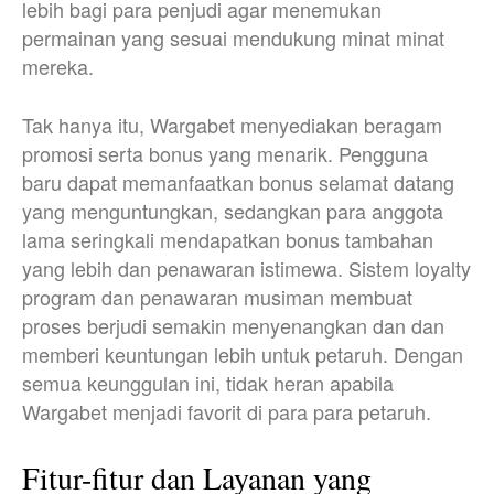
lebih bagi para penjudi agar menemukan
permainan yang sesuai mendukung minat minat
mereka.
Tak hanya itu, Wargabet menyediakan beragam
promosi serta bonus yang menarik. Pengguna
baru dapat memanfaatkan bonus selamat datang
yang menguntungkan, sedangkan para anggota
lama seringkali mendapatkan bonus tambahan
yang lebih dan penawaran istimewa. Sistem loyalty
program dan penawaran musiman membuat
proses berjudi semakin menyenangkan dan dan
memberi keuntungan lebih untuk petaruh. Dengan
semua keunggulan ini, tidak heran apabila
Wargabet menjadi favorit di para para petaruh.
Fitur-fitur dan Layanan yang