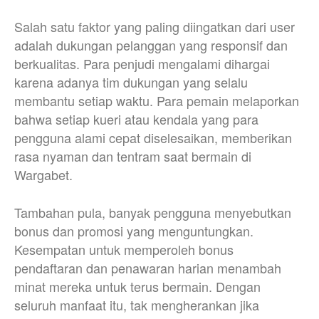
Salah satu faktor yang paling diingatkan dari user
adalah dukungan pelanggan yang responsif dan
berkualitas. Para penjudi mengalami dihargai
karena adanya tim dukungan yang selalu
membantu setiap waktu. Para pemain melaporkan
bahwa setiap kueri atau kendala yang para
pengguna alami cepat diselesaikan, memberikan
rasa nyaman dan tentram saat bermain di
Wargabet.
Tambahan pula, banyak pengguna menyebutkan
bonus dan promosi yang menguntungkan.
Kesempatan untuk memperoleh bonus
pendaftaran dan penawaran harian menambah
minat mereka untuk terus bermain. Dengan
seluruh manfaat itu, tak mengherankan jika