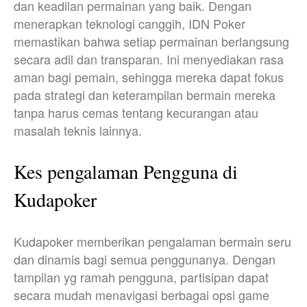
dan keadilan permainan yang baik. Dengan
menerapkan teknologi canggih, IDN Poker
memastikan bahwa setiap permainan berlangsung
secara adil dan transparan. Ini menyediakan rasa
aman bagi pemain, sehingga mereka dapat fokus
pada strategi dan keterampilan bermain mereka
tanpa harus cemas tentang kecurangan atau
masalah teknis lainnya.
Kes pengalaman Pengguna di
Kudapoker
Kudapoker memberikan pengalaman bermain seru
dan dinamis bagi semua penggunanya. Dengan
tampilan yg ramah pengguna, partisipan dapat
secara mudah menavigasi berbagai opsi game