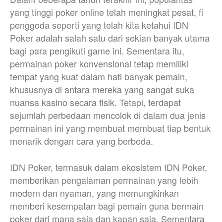
yang tinggi poker online telah meningkat pesat, fi
penggoda seperti yang telah kita ketahui IDN
Poker adalah salah satu dari sekian banyak utama
bagi para pengikuti game ini. Sementara itu,
permainan poker konvensional tetap memiliki
tempat yang kuat dalam hati banyak pemain,
khususnya di antara mereka yang sangat suka
nuansa kasino secara fisik. Tetapi, terdapat
sejumlah perbedaan mencolok di dalam dua jenis
permainan ini yang membuat membuat tiap bentuk
menarik dengan cara yang berbeda.
IDN Poker, termasuk dalam ekosistem IDN Poker,
memberikan pengalaman permainan yang lebih
modern dan nyaman, yang memungkinkan
memberi kesempatan bagi pemain guna bermain
poker dari mana saja dan kapan saja. Sementara