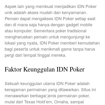
Aspek lain yang membuat menjadikan IDN Poker
unik adalah akses mudah dan kenyamanan.
Pemain dapat mengakses IDN Poker setiap saat
dan di mana saja hanya dengan gadget mobile
atau komputer. Sementara poker tradisional
mengharuskan pemain untuk mengunjungi ke
lokasi yang nyata, IDN Poker memberi kemudahan
bagi peserta untuk menikmati game tanpa harus
pergi dari tempat tinggal mereka.
Faktor Keunggulan IDN Poker
Sebuah keunggulan utama IDN Poker adalah
keragaman permainan yang ditawarkan. Situs ini
menawarkan berbagai jenis permainan poker,
mulai dari Texas Hold’em, Omaha, sampai