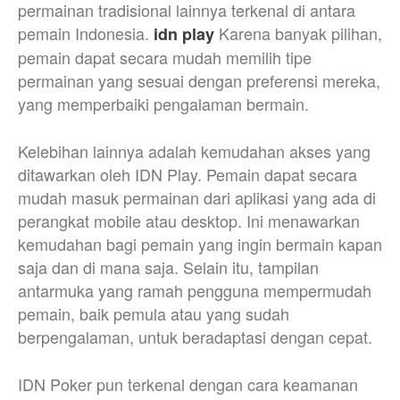
permainan tradisional lainnya terkenal di antara
pemain Indonesia.
Karena banyak pilihan,
idn play
pemain dapat secara mudah memilih tipe
permainan yang sesuai dengan preferensi mereka,
yang memperbaiki pengalaman bermain.
Kelebihan lainnya adalah kemudahan akses yang
ditawarkan oleh IDN Play. Pemain dapat secara
mudah masuk permainan dari aplikasi yang ada di
perangkat mobile atau desktop. Ini menawarkan
kemudahan bagi pemain yang ingin bermain kapan
saja dan di mana saja. Selain itu, tampilan
antarmuka yang ramah pengguna mempermudah
pemain, baik pemula atau yang sudah
berpengalaman, untuk beradaptasi dengan cepat.
IDN Poker pun terkenal dengan cara keamanan