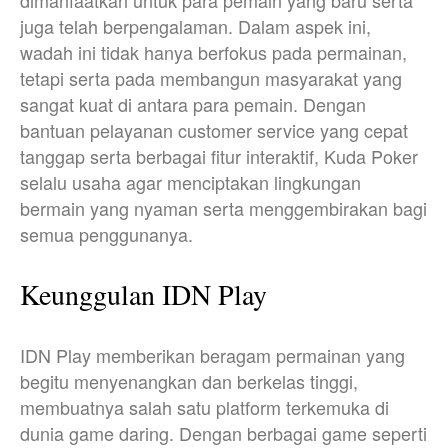
dimanfaatkan untuk para pemain yang baru serta
juga telah berpengalaman. Dalam aspek ini,
wadah ini tidak hanya berfokus pada permainan,
tetapi serta pada membangun masyarakat yang
sangat kuat di antara para pemain. Dengan
bantuan pelayanan customer service yang cepat
tanggap serta berbagai fitur interaktif, Kuda Poker
selalu usaha agar menciptakan lingkungan
bermain yang nyaman serta menggembirakan bagi
semua penggunanya.
Keunggulan IDN Play
IDN Play memberikan beragam permainan yang
begitu menyenangkan dan berkelas tinggi,
membuatnya salah satu platform terkemuka di
dunia game daring. Dengan berbagai game seperti