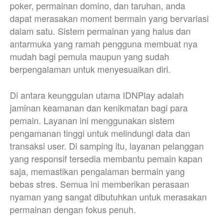
poker, permainan domino, dan taruhan, anda
dapat merasakan moment bermain yang bervariasi
dalam satu. Sistem permainan yang halus dan
antarmuka yang ramah pengguna membuat nya
mudah bagi pemula maupun yang sudah
berpengalaman untuk menyesuaikan diri.
Di antara keunggulan utama IDNPlay adalah
jaminan keamanan dan kenikmatan bagi para
pemain. Layanan ini menggunakan sistem
pengamanan tinggi untuk melindungi data dan
transaksi user. Di samping itu, layanan pelanggan
yang responsif tersedia membantu pemain kapan
saja, memastikan pengalaman bermain yang
bebas stres. Semua ini memberikan perasaan
nyaman yang sangat dibutuhkan untuk merasakan
permainan dengan fokus penuh.