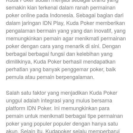
semakin kian terkenal dalam ranah permainan
poker online pada Indonesia. Sebagai bagian dari
dalam jaringan IDN Play, Kuda Poker memberikan
pengalaman bermain yang yang dan inovatif, yang
memungkinkan pemain agar menikmati permainan
poker dengan cara yang menarik di sini. Dengan
berbagai berbagai fungsi dan kelebihan yang
dimilikinya, Kuda Poker berhasil mendapatkan
perhatian yang banyak penggemar poker, baik
pemula atau pemain berpengalaman.
Salah satu faktor yang menjadikan Kuda Poker
unggul adalah integrasi yang mulus bersama
platform IDN Poker. Ini memungkinkan para
pemain untuk menikmati berbagai tipe permainan
poker yang populer populer dengan hanya satu
akun. Selain itu, Kudapoker selalu memperbarui