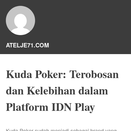
ATELJE71.COM
Kuda Poker: Terobosan
dan Kelebihan dalam
Platform IDN Play
Kuda Poker sudah menjadi sebagai brand yang