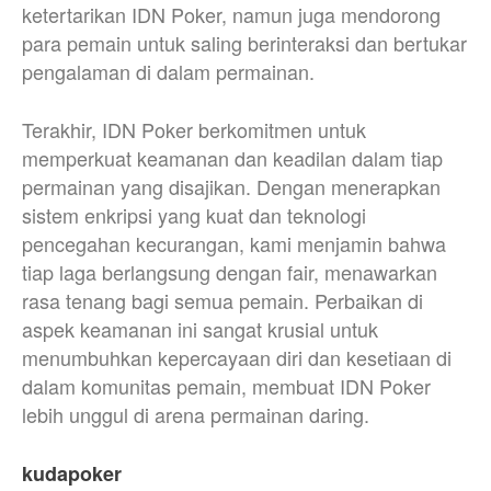
ketertarikan IDN Poker, namun juga mendorong
para pemain untuk saling berinteraksi dan bertukar
pengalaman di dalam permainan.
Terakhir, IDN Poker berkomitmen untuk
memperkuat keamanan dan keadilan dalam tiap
permainan yang disajikan. Dengan menerapkan
sistem enkripsi yang kuat dan teknologi
pencegahan kecurangan, kami menjamin bahwa
tiap laga berlangsung dengan fair, menawarkan
rasa tenang bagi semua pemain. Perbaikan di
aspek keamanan ini sangat krusial untuk
menumbuhkan kepercayaan diri dan kesetiaan di
dalam komunitas pemain, membuat IDN Poker
lebih unggul di arena permainan daring.
kudapoker