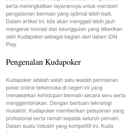
serta meningkatkan layanannya untuk memberi
pengalaman bermain yang optimal lebih baik.
Dalam artikel ini, kita akan menggali lebih jauh
mengenai inovasi dan keunggulan yang diberikan
oleh Kudapoker sebagai bagian dari dalam IDN
Play.
Pengenalan Kudapoker
Kudapoker adalah salah satu wadah permainan
poker online terkemuka di negeri ini yang
menawarkan kehidupan bermain secara seru serta
menggembirakan. Dengan bantuan teknologi
mutakhir, Kudapoker memberikan pelayanan yang
profesional serta ramah kepada seluruh pemain.
Dalam suatu industri yang kompetitif ini, Kuda