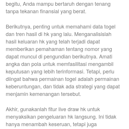
begitu, Anda mampu bertaruh dengan tenang
tanpa tekanan finansial yang berat.
Berikutnya, penting untuk memahami data togel
dan tren hasil di hk yang lalu. Menganalisislah
hasil keluaran hk yang telah terjadi dapat
memberikan pemahaman tentang nomor yang
dapat muncul di pengundian berikutnya. Amati
angka dan pola untuk memfasilitasi mengambil
keputusan yang lebih terinformasi. Tetapi, perlu
diingat bahwa permainan togel adalah permainan
keberuntungan, dan tidak ada strategi yang dapat
menjamin kemenangan tersebut.
Akhir, gunakanlah fitur live draw hk untuk
menyaksikan pengeluaran hk langsung. Ini tidak
hanya menambah keseruan, tetapi juga