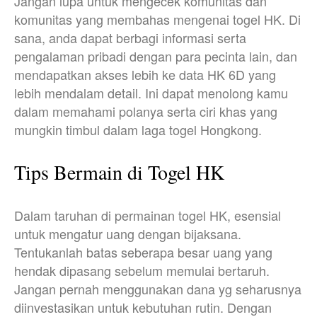
Jangan lupa untuk mengecek komunitas dan
komunitas yang membahas mengenai togel HK. Di
sana, anda dapat berbagi informasi serta
pengalaman pribadi dengan para pecinta lain, dan
mendapatkan akses lebih ke data HK 6D yang
lebih mendalam detail. Ini dapat menolong kamu
dalam memahami polanya serta ciri khas yang
mungkin timbul dalam laga togel Hongkong.
Tips Bermain di Togel HK
Dalam taruhan di permainan togel HK, esensial
untuk mengatur uang dengan bijaksana.
Tentukanlah batas seberapa besar uang yang
hendak dipasang sebelum memulai bertaruh.
Jangan pernah menggunakan dana yg seharusnya
diinvestasikan untuk kebutuhan rutin. Dengan