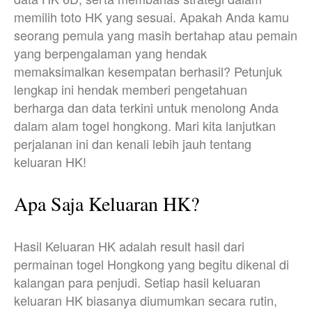
memilih toto HK yang sesuai. Apakah Anda kamu
seorang pemula yang masih bertahap atau pemain
yang berpengalaman yang hendak
memaksimalkan kesempatan berhasil? Petunjuk
lengkap ini hendak memberi pengetahuan
berharga dan data terkini untuk menolong Anda
dalam alam togel hongkong. Mari kita lanjutkan
perjalanan ini dan kenali lebih jauh tentang
keluaran HK!
Apa Saja Keluaran HK?
Hasil Keluaran HK adalah result hasil dari
permainan togel Hongkong yang begitu dikenal di
kalangan para penjudi. Setiap hasil keluaran
keluaran HK biasanya diumumkan secara rutin,