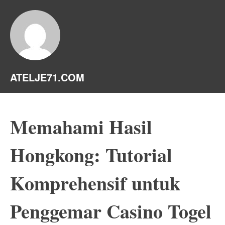
ATELJE71.COM
Memahami Hasil
Hongkong: Tutorial
Komprehensif untuk
Penggemar Casino Togel