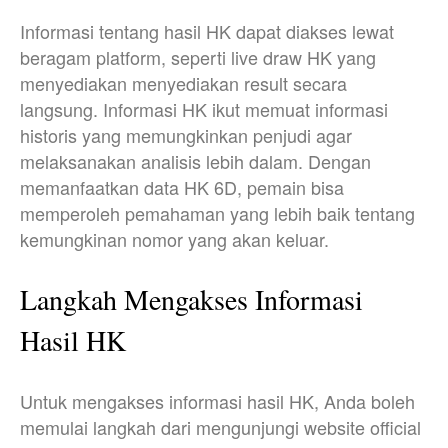
Informasi tentang hasil HK dapat diakses lewat
beragam platform, seperti live draw HK yang
menyediakan menyediakan result secara
langsung. Informasi HK ikut memuat informasi
historis yang memungkinkan penjudi agar
melaksanakan analisis lebih dalam. Dengan
memanfaatkan data HK 6D, pemain bisa
memperoleh pemahaman yang lebih baik tentang
kemungkinan nomor yang akan keluar.
Langkah Mengakses Informasi
Hasil HK
Untuk mengakses informasi hasil HK, Anda boleh
memulai langkah dari mengunjungi website official