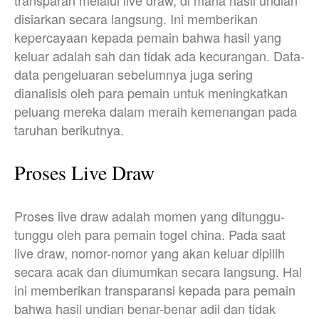
transparan melalui live draw, di mana hasil undian
disiarkan secara langsung. Ini memberikan
kepercayaan kepada pemain bahwa hasil yang
keluar adalah sah dan tidak ada kecurangan. Data-
data pengeluaran sebelumnya juga sering
dianalisis oleh para pemain untuk meningkatkan
peluang mereka dalam meraih kemenangan pada
taruhan berikutnya.
Proses Live Draw
Proses live draw adalah momen yang ditunggu-
tunggu oleh para pemain togel china. Pada saat
live draw, nomor-nomor yang akan keluar dipilih
secara acak dan diumumkan secara langsung. Hal
ini memberikan transparansi kepada para pemain
bahwa hasil undian benar-benar adil dan tidak