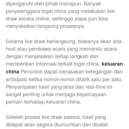
dipengaruhi oleh pihak manapun. Banyak
penyelenggara togel china yang melakukan live
draw secara online, sehingga siapa pun bisa
menyaksikan langsung prosesnya.
Selama live draw berlangsung, biasanya akan ada
host atau pembawa acara yang memandu acara
dengan menjelaskan setiap langkah dan
memberikan informasi terkait togel china.
keluaran
Penonton dapat merasakan ketegangan dan
china
antisipasi ketika nomor-nomor ditarik satu per satu.
Penyampaian hasil yang jelas dan real-time ini
sangat penting untuk menjaga kepercayaan
pemain terhadap keluaran china.
Setelah proses live draw selesai, hasil yang
didapat akan segera diumumkan dan dicatat