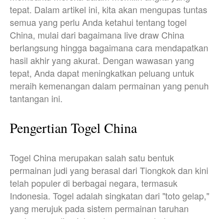
tepat. Dalam artikel ini, kita akan mengupas tuntas
semua yang perlu Anda ketahui tentang togel
China, mulai dari bagaimana live draw China
berlangsung hingga bagaimana cara mendapatkan
hasil akhir yang akurat. Dengan wawasan yang
tepat, Anda dapat meningkatkan peluang untuk
meraih kemenangan dalam permainan yang penuh
tantangan ini.
Pengertian Togel China
Togel China merupakan salah satu bentuk
permainan judi yang berasal dari Tiongkok dan kini
telah populer di berbagai negara, termasuk
Indonesia. Togel adalah singkatan dari "toto gelap,"
yang merujuk pada sistem permainan taruhan