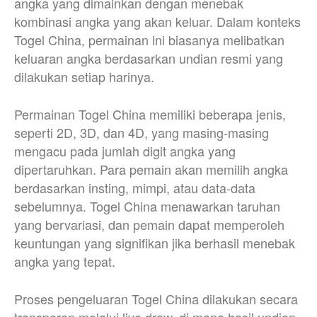
angka yang dimainkan dengan menebak
kombinasi angka yang akan keluar. Dalam konteks
Togel China, permainan ini biasanya melibatkan
keluaran angka berdasarkan undian resmi yang
dilakukan setiap harinya.
Permainan Togel China memiliki beberapa jenis,
seperti 2D, 3D, dan 4D, yang masing-masing
mengacu pada jumlah digit angka yang
dipertaruhkan. Para pemain akan memilih angka
berdasarkan insting, mimpi, atau data-data
sebelumnya. Togel China menawarkan taruhan
yang bervariasi, dan pemain dapat memperoleh
keuntungan yang signifikan jika berhasil menebak
angka yang tepat.
Proses pengeluaran Togel China dilakukan secara