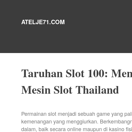
ATELJE71.COM
Taruhan Slot 100: Men
Mesin Slot Thailand
Permainan slot menjadi sebuah game yang pali
kemenangan yang menggiurkan. Berkembangny
dalam, baik secara online maupun di kasino fi