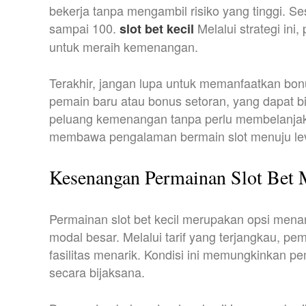
bekerja tanpa mengambil risiko yang tinggi.
sampai 100.
Melalui strategi in
slot bet kecil
untuk meraih kemenangan.
Terakhir, jangan lupa untuk memanfaatkan bon
pemain baru atau bonus setoran, yang dapat 
peluang kemenangan tanpa perlu membelanjaka
membawa pengalaman bermain slot menuju level
Kesenangan Permainan Slot Bet 
Permainan slot bet kecil merupakan opsi men
modal besar. Melalui tarif yang terjangkau, pe
fasilitas menarik. Kondisi ini memungkinkan
secara bijaksana.