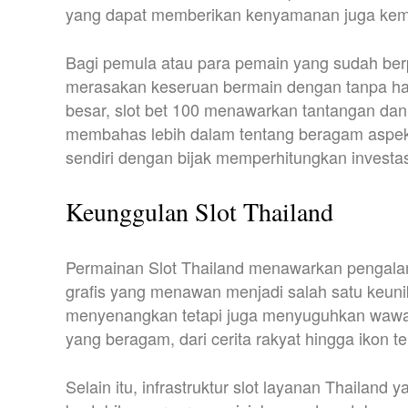
yang dapat memberikan kenyamanan juga kem
Bagi pemula atau para pemain yang sudah berpe
merasakan keseruan bermain dengan tanpa har
besar, slot bet 100 menawarkan tantangan da
membahas lebih dalam tentang beragam aspek d
sendiri dengan bijak memperhitungkan investas
Keunggulan Slot Thailand
Permainan Slot Thailand menawarkan pengalam
grafis yang menawan menjadi salah satu keunik
menyenangkan tetapi juga menyuguhkan wawasa
yang beragam, dari cerita rakyat hingga ikon te
Selain itu, infrastruktur slot layanan Thaila