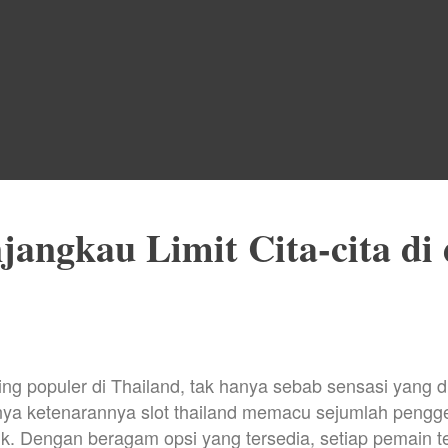
jangkau Limit Cita-cita d
ng populer di Thailand, tak hanya sebab sensasi yang d
a ketenarannya slot thailand memacu sejumlah pengg
sik. Dengan beragam opsi yang tersedia, setiap pemain 