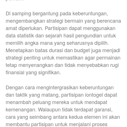
Di samping bergantung pada keberuntungan,
mengembangkan strategi bermain yang berencana
amat diperlukan. Partisipan dapat menggunakan
data statistik dan sejarah hasil pengundian untuk
memilih angka mana yang seharusnya dipilih.
Menetapkan batas durasi dan budget juga menjadi
strategi penting untuk memastikan agar permainan
tetap menyenangkan dan tidak menyebabkan rugi
finansial yang signifikan.
Dengan cara mengintergrasikan keberuntungan
dan taktik yang matang, partisipan iontogel dapat
menambah peluang mereka untuk mendapat
kemenangan. Walaupun tidak terdapat garansi,
cara yang seimbang antara kedua elemen ini akan
membantu partisipan untuk menjalani proses