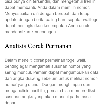
bisa punya ciri tersendiri, dan mengetahui tren ini
dapat membantu Anda dalam memilih nomor.
Menyesuaikan diri dengan berubah dan tetap
update dengan berita paling baru seputar walitogel
dapat meningkatkan kesempatan Anda untuk
mendapatkan kemenangan.
Analisis Corak Permanan
Dalam meneliti corak permainan togel walit,
penting agar mengamati susunan nomor yang
sering muncul. Pemain dapat mengumpulkan data
dari angka drawing sebelum untuk melihat nomor-
nomor yang diundi. Dengan menghimpun dan
menganalisis hasil itu, pemain bisa memprediksi
susunan angka yang akan muncul pada masa
depan.