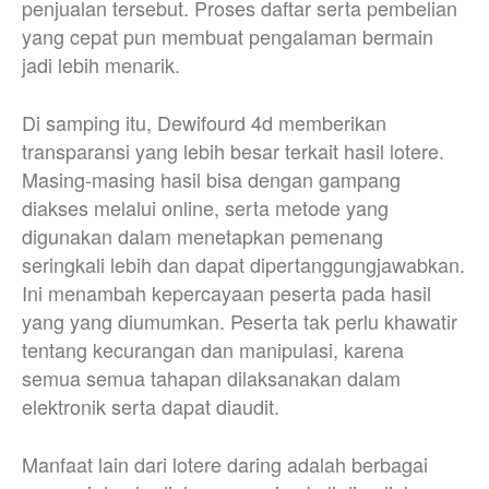
penjualan tersebut. Proses daftar serta pembelian
yang cepat pun membuat pengalaman bermain
jadi lebih menarik.
Di samping itu, Dewifourd 4d memberikan
transparansi yang lebih besar terkait hasil lotere.
Masing-masing hasil bisa dengan gampang
diakses melalui online, serta metode yang
digunakan dalam menetapkan pemenang
seringkali lebih dan dapat dipertanggungjawabkan.
Ini menambah kepercayaan peserta pada hasil
yang yang diumumkan. Peserta tak perlu khawatir
tentang kecurangan dan manipulasi, karena
semua semua tahapan dilaksanakan dalam
elektronik serta dapat diaudit.
Manfaat lain dari lotere daring adalah berbagai