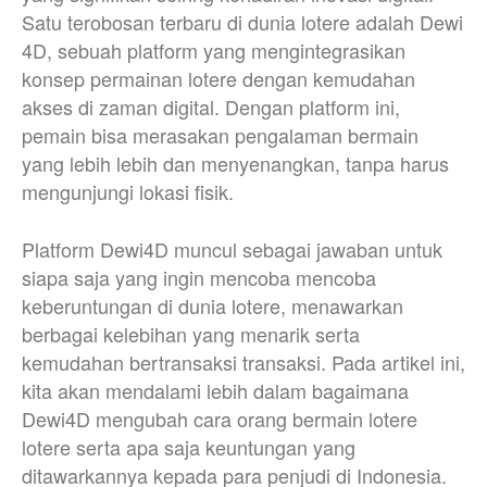
Satu terobosan terbaru di dunia lotere adalah Dewi
4D, sebuah platform yang mengintegrasikan
konsep permainan lotere dengan kemudahan
akses di zaman digital. Dengan platform ini,
pemain bisa merasakan pengalaman bermain
yang lebih lebih dan menyenangkan, tanpa harus
mengunjungi lokasi fisik.
Platform Dewi4D muncul sebagai jawaban untuk
siapa saja yang ingin mencoba mencoba
keberuntungan di dunia lotere, menawarkan
berbagai kelebihan yang menarik serta
kemudahan bertransaksi transaksi. Pada artikel ini,
kita akan mendalami lebih dalam bagaimana
Dewi4D mengubah cara orang bermain lotere
lotere serta apa saja keuntungan yang
ditawarkannya kepada para penjudi di Indonesia.