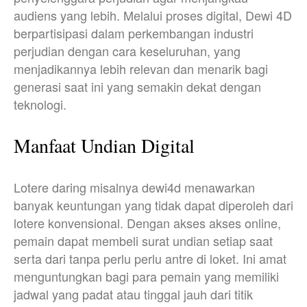
audiens yang lebih. Melalui proses digital, Dewi 4D
berpartisipasi dalam perkembangan industri
perjudian dengan cara keseluruhan, yang
menjadikannya lebih relevan dan menarik bagi
generasi saat ini yang semakin dekat dengan
teknologi.
Manfaat Undian Digital
Lotere daring misalnya dewi4d menawarkan
banyak keuntungan yang tidak dapat diperoleh dari
lotere konvensional. Dengan akses akses online,
pemain dapat membeli surat undian setiap saat
serta dari tanpa perlu perlu antre di loket. Ini amat
menguntungkan bagi para pemain yang memiliki
jadwal yang padat atau tinggal jauh dari titik