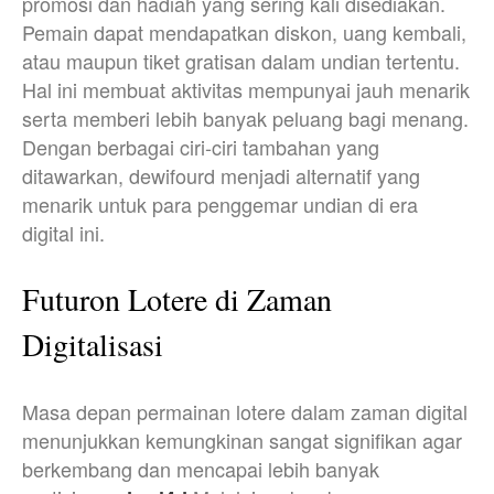
promosi dan hadiah yang sering kali disediakan.
Pemain dapat mendapatkan diskon, uang kembali,
atau maupun tiket gratisan dalam undian tertentu.
Hal ini membuat aktivitas mempunyai jauh menarik
serta memberi lebih banyak peluang bagi menang.
Dengan berbagai ciri-ciri tambahan yang
ditawarkan, dewifourd menjadi alternatif yang
menarik untuk para penggemar undian di era
digital ini.
Futuron Lotere di Zaman
Digitalisasi
Masa depan permainan lotere dalam zaman digital
menunjukkan kemungkinan sangat signifikan agar
berkembang dan mencapai lebih banyak