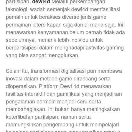
partisipan.
Melalui perkembangan
dewi4d
teknologi, wadah semenjak dewi4d memfasilitasi
pemain untuk berakses diverse jenis game
permainan lotere kapan saja dan di mana saja. Ini
menawarkan kenyamanan belum pernah tidak ada
sebelumnya, menarik lebih individu untuk
berpartisipasi dalam menghadapi aktivitas gaming
yang bisa sangat menggiurkan.
Selain itu, transformasi digitalisasi pun membawa
inovasi dalam metode game dirancang serta
dioperasikan. Platform Dewi 4d menawarkan
fasilitas interaktif dan gamifikasi yang menjadikan
pengalaman bermain menjadi seru serta
membahagiakan. Ini bukan hanya meningkatkan
keterlibatan partisipan, namun serta
memungkinkan pengembang untuk mempelajari
keinginan partisipan serta menyesuaikan produk