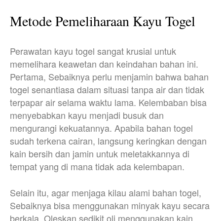
Metode Pemeliharaan Kayu Togel
Perawatan kayu togel sangat krusial untuk
memelihara keawetan dan keindahan bahan ini.
Pertama, Sebaiknya perlu menjamin bahwa bahan
togel senantiasa dalam situasi tanpa air dan tidak
terpapar air selama waktu lama. Kelembaban bisa
menyebabkan kayu menjadi busuk dan
mengurangi kekuatannya. Apabila bahan togel
sudah terkena cairan, langsung keringkan dengan
kain bersih dan jamin untuk meletakkannya di
tempat yang di mana tidak ada kelembapan.
Selain itu, agar menjaga kilau alami bahan togel,
Sebaiknya bisa menggunakan minyak kayu secara
berkala. Oleskan sedikit oli menggunakan kain