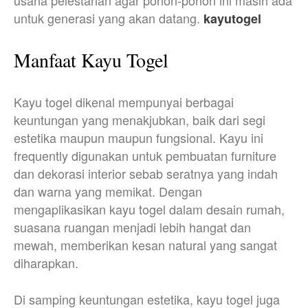
usaha pelestarian agar pohon-pohon ini masih ada
untuk generasi yang akan datang.
kayutogel
Manfaat Kayu Togel
Kayu togel dikenal mempunyai berbagai
keuntungan yang menakjubkan, baik dari segi
estetika maupun maupun fungsional. Kayu ini
frequently digunakan untuk pembuatan furniture
dan dekorasi interior sebab seratnya yang indah
dan warna yang memikat. Dengan
mengaplikasikan kayu togel dalam desain rumah,
suasana ruangan menjadi lebih hangat dan
mewah, memberikan kesan natural yang sangat
diharapkan.
Di samping keuntungan estetika, kayu togel juga