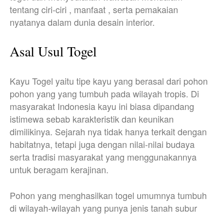
tentang ciri-ciri , manfaat , serta pemakaian
nyatanya dalam dunia desain interior.
Asal Usul Togel
Kayu Togel yaitu tipe kayu yang berasal dari pohon
pohon yang yang tumbuh pada wilayah tropis. Di
masyarakat Indonesia kayu ini biasa dipandang
istimewa sebab karakteristik dan keunikan
dimilikinya. Sejarah nya tidak hanya terkait dengan
habitatnya, tetapi juga dengan nilai-nilai budaya
serta tradisi masyarakat yang menggunakannya
untuk beragam kerajinan.
Pohon yang menghasilkan togel umumnya tumbuh
di wilayah-wilayah yang punya jenis tanah subur