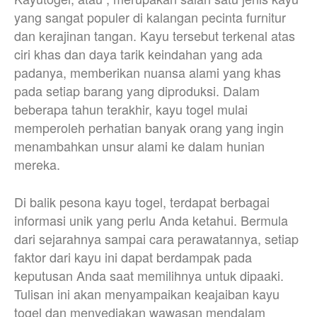
yang sangat populer di kalangan pecinta furnitur
dan kerajinan tangan. Kayu tersebut terkenal atas
ciri khas dan daya tarik keindahan yang ada
padanya, memberikan nuansa alami yang khas
pada setiap barang yang diproduksi. Dalam
beberapa tahun terakhir, kayu togel mulai
memperoleh perhatian banyak orang yang ingin
menambahkan unsur alami ke dalam hunian
mereka.
Di balik pesona kayu togel, terdapat berbagai
informasi unik yang perlu Anda ketahui. Bermula
dari sejarahnya sampai cara perawatannya, setiap
faktor dari kayu ini dapat berdampak pada
keputusan Anda saat memilihnya untuk dipaaki.
Tulisan ini akan menyampaikan keajaiban kayu
togel dan menyediakan wawasan mendalam