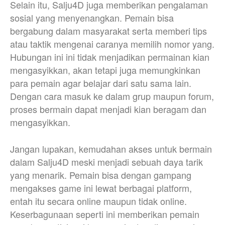
Selain itu, Salju4D juga memberikan pengalaman
sosial yang menyenangkan. Pemain bisa
bergabung dalam masyarakat serta memberi tips
atau taktik mengenai caranya memilih nomor yang.
Hubungan ini ini tidak menjadikan permainan kian
mengasyikkan, akan tetapi juga memungkinkan
para pemain agar belajar dari satu sama lain.
Dengan cara masuk ke dalam grup maupun forum,
proses bermain dapat menjadi kian beragam dan
mengasyikkan.
Jangan lupakan, kemudahan akses untuk bermain
dalam Salju4D meski menjadi sebuah daya tarik
yang menarik. Pemain bisa dengan gampang
mengakses game ini lewat berbagai platform,
entah itu secara online maupun tidak online.
Keserbagunaan seperti ini memberikan pemain