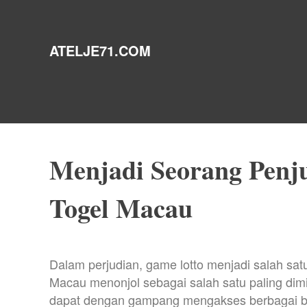
ATELJE71.COM
Menjadi Seorang Penju
Togel Macau
Dalam perjudian, game lotto menjadi salah sat
Macau menonjol sebagai salah satu paling dim
dapat dengan gampang mengakses berbagai berb