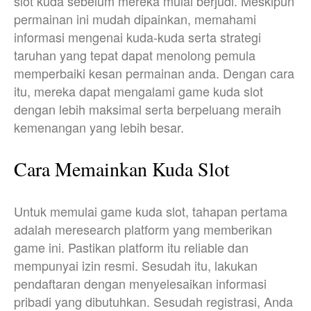
slot kuda sebelum mereka mulai berjudi. Meskipun
permainan ini mudah dipainkan, memahami
informasi mengenai kuda-kuda serta strategi
taruhan yang tepat dapat menolong pemula
memperbaiki kesan permainan anda. Dengan cara
itu, mereka dapat mengalami game kuda slot
dengan lebih maksimal serta berpeluang meraih
kemenangan yang lebih besar.
Cara Memainkan Kuda Slot
Untuk memulai game kuda slot, tahapan pertama
adalah meresearch platform yang memberikan
game ini. Pastikan platform itu reliable dan
mempunyai izin resmi. Sesudah itu, lakukan
pendaftaran dengan menyelesaikan informasi
pribadi yang dibutuhkan. Sesudah registrasi, Anda