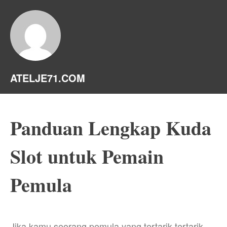
ATELJE71.COM
Panduan Lengkap Kuda
Slot untuk Pemain
Pemula
Jika kamu seorang pemula yang tertarik tertarik