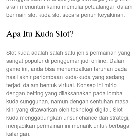
akan menuntun kamu memulai petualangan dalam
bermain slot kuda slot secara penuh keyakinan.
Apa Itu Kuda Slot?
Slot kuda adalah salah satu jenis permainan yang
sangat populer di penggemar judi online. Dalam
game ini, anda bisa menempatkan taruhan pada
hasil akhir perlombaan kuda-kuda yang sedang
terjadi dalam bentuk virtual. Konsep ini mirip
dengan betting yang dilaksanakan pada lomba
kuda sungguhan, namun dengan sentuhan masa
kini yang ditawarkan oleh teknologi digital. Slot
kuda menggabungkan unsur chance dan strategi,
menjadikan permainan ini menarik untuk berbagai
kalangan.