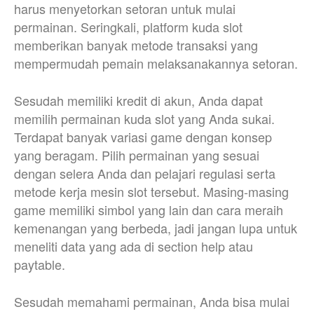
harus menyetorkan setoran untuk mulai
permainan. Seringkali, platform kuda slot
memberikan banyak metode transaksi yang
mempermudah pemain melaksanakannya setoran.
Sesudah memiliki kredit di akun, Anda dapat
memilih permainan kuda slot yang Anda sukai.
Terdapat banyak variasi game dengan konsep
yang beragam. Pilih permainan yang sesuai
dengan selera Anda dan pelajari regulasi serta
metode kerja mesin slot tersebut. Masing-masing
game memiliki simbol yang lain dan cara meraih
kemenangan yang berbeda, jadi jangan lupa untuk
meneliti data yang ada di section help atau
paytable.
Sesudah memahami permainan, Anda bisa mulai