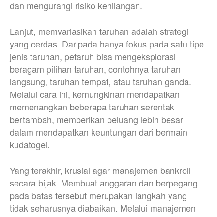
dan mengurangi risiko kehilangan.
Lanjut, memvariasikan taruhan adalah strategi
yang cerdas. Daripada hanya fokus pada satu tipe
jenis taruhan, petaruh bisa mengeksplorasi
beragam pilihan taruhan, contohnya taruhan
langsung, taruhan tempat, atau taruhan ganda.
Melalui cara ini, kemungkinan mendapatkan
memenangkan beberapa taruhan serentak
bertambah, memberikan peluang lebih besar
dalam mendapatkan keuntungan dari bermain
kudatogel.
Yang terakhir, krusial agar manajemen bankroll
secara bijak. Membuat anggaran dan berpegang
pada batas tersebut merupakan langkah yang
tidak seharusnya diabaikan. Melalui manajemen