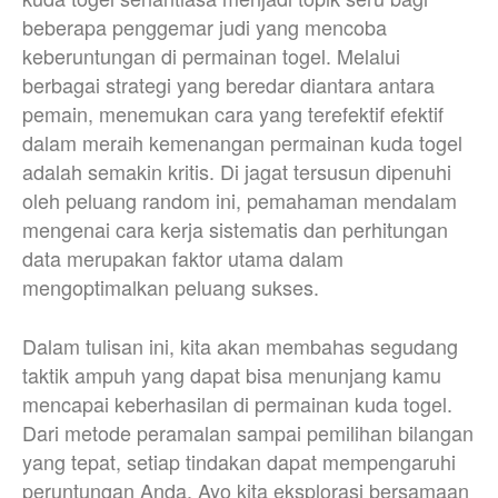
beberapa penggemar judi yang mencoba
keberuntungan di permainan togel. Melalui
berbagai strategi yang beredar diantara antara
pemain, menemukan cara yang terefektif efektif
dalam meraih kemenangan permainan kuda togel
adalah semakin kritis. Di jagat tersusun dipenuhi
oleh peluang random ini, pemahaman mendalam
mengenai cara kerja sistematis dan perhitungan
data merupakan faktor utama dalam
mengoptimalkan peluang sukses.
Dalam tulisan ini, kita akan membahas segudang
taktik ampuh yang dapat bisa menunjang kamu
mencapai keberhasilan di permainan kuda togel.
Dari metode peramalan sampai pemilihan bilangan
yang tepat, setiap tindakan dapat mempengaruhi
peruntungan Anda. Ayo kita eksplorasi bersamaan