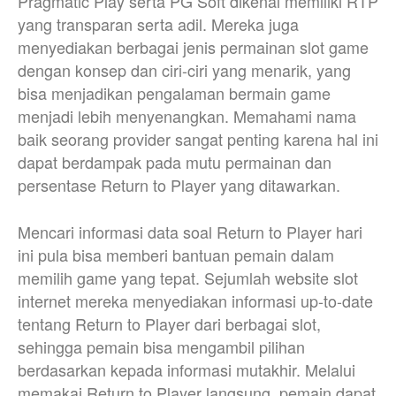
Pragmatic Play serta PG Soft dikenal memiliki RTP
yang transparan serta adil. Mereka juga
menyediakan berbagai jenis permainan slot game
dengan konsep dan ciri-ciri yang menarik, yang
bisa menjadikan pengalaman bermain game
menjadi lebih menyenangkan. Memahami nama
baik seorang provider sangat penting karena hal ini
dapat berdampak pada mutu permainan dan
persentase Return to Player yang ditawarkan.
Mencari informasi data soal Return to Player hari
ini pula bisa memberi bantuan pemain dalam
memilih game yang tepat. Sejumlah website slot
internet mereka menyediakan informasi up-to-date
tentang Return to Player dari berbagai slot,
sehingga pemain bisa mengambil pilihan
berdasarkan kepada informasi mutakhir. Melalui
memakai Return to Player langsung, pemain dapat