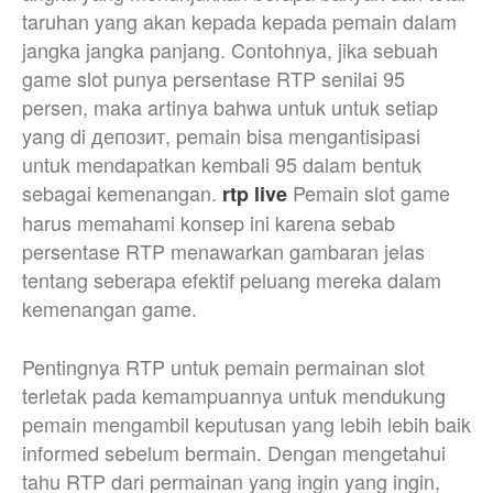
taruhan yang akan kepada kepada pemain dalam
jangka jangka panjang. Contohnya, jika sebuah
game slot punya persentase RTP senilai 95
persen, maka artinya bahwa untuk untuk setiap
yang di депозит, pemain bisa mengantisipasi
untuk mendapatkan kembali 95 dalam bentuk
sebagai kemenangan.
Pemain slot game
rtp live
harus memahami konsep ini karena sebab
persentase RTP menawarkan gambaran jelas
tentang seberapa efektif peluang mereka dalam
kemenangan game.
Pentingnya RTP untuk pemain permainan slot
terletak pada kemampuannya untuk mendukung
pemain mengambil keputusan yang lebih lebih baik
informed sebelum bermain. Dengan mengetahui
tahu RTP dari permainan yang ingin yang ingin,