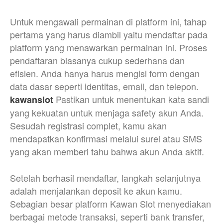
Untuk mengawali permainan di platform ini, tahap
pertama yang harus diambil yaitu mendaftar pada
platform yang menawarkan permainan ini. Proses
pendaftaran biasanya cukup sederhana dan
efisien. Anda hanya harus mengisi form dengan
data dasar seperti identitas, email, dan telepon.
Pastikan untuk menentukan kata sandi
kawanslot
yang kekuatan untuk menjaga safety akun Anda.
Sesudah registrasi complet, kamu akan
mendapatkan konfirmasi melalui surel atau SMS
yang akan memberi tahu bahwa akun Anda aktif.
Setelah berhasil mendaftar, langkah selanjutnya
adalah menjalankan deposit ke akun kamu.
Sebagian besar platform Kawan Slot menyediakan
berbagai metode transaksi, seperti bank transfer,