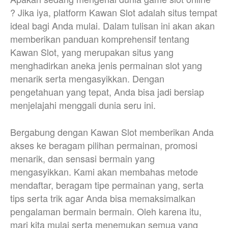
? Jika iya, platform Kawan Slot adalah situs tempat
ideal bagi Anda mulai. Dalam tulisan ini akan akan
memberikan panduan komprehensif tentang
Kawan Slot, yang merupakan situs yang
menghadirkan aneka jenis permainan slot yang
menarik serta mengasyikkan. Dengan
pengetahuan yang tepat, Anda bisa jadi bersiap
menjelajahi menggali dunia seru ini.
Bergabung dengan Kawan Slot memberikan Anda
akses ke beragam pilihan permainan, promosi
menarik, dan sensasi bermain yang
mengasyikkan. Kami akan membahas metode
mendaftar, beragam tipe permainan yang, serta
tips serta trik agar Anda bisa memaksimalkan
pengalaman bermain bermain. Oleh karena itu,
mari kita mulai serta menemukan semua yang