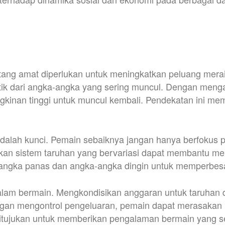
tang amat diperlukan untuk meningkatkan peluang merai
stik dari angka-angka yang sering muncul. Dengan menga
kinan tinggi untuk muncul kembali. Pendekatan ini mem
a adalah kunci. Pemain sebaiknya jangan hanya berfokus 
n sistem taruhan yang bervariasi dapat membantu mene
angka panas dan angka-angka dingin untuk memperbes
alam bermain. Mengkondisikan anggaran untuk taruhan da
Dengan mengontrol pengeluaran, pemain dapat merasaka
 ini ditujukan untuk memberikan pengalaman bermain ya