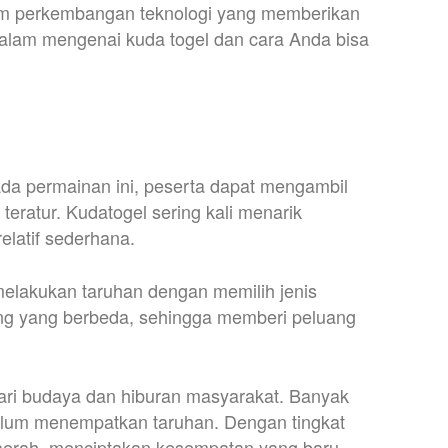
lam perkembangan teknologi yang memberikan
dalam mengenai kuda togel dan cara Anda bisa
da permainan ini, peserta dapat mengambil
eratur. Kudatogel sering kali menarik
elatif sederhana.
 melakukan taruhan dengan memilih jenis
ang yang berbeda, sehingga memberi peluang
dari budaya dan hiburan masyarakat. Banyak
elum menempatkan taruhan. Dengan tingkat
 daerah, menciptakan kesempatan yang baru