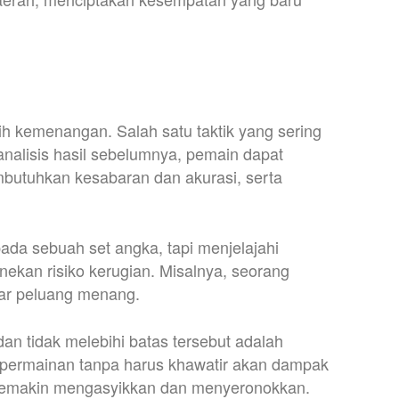
h kemenangan. Salah satu taktik yang sering
nalisis hasil sebelumnya, pemain dapat
butuhkan kesabaran dan akurasi, serta
pada sebuah set angka, tapi menjelajahi
kan risiko kerugian. Misalnya, seorang
ar peluang menang.
n tidak melebihi batas tersebut adalah
n permainan tanpa harus khawatir akan dampak
ng semakin mengasyikkan dan menyeronokkan.