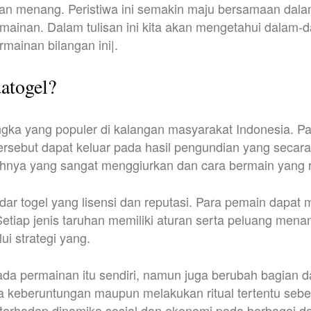
tan menang. Peristiwa ini semakin maju bersamaan da
ainan. Dalam tulisan ini kita akan mengetahui dalam-
ainan bilangan ini|.
atogel?
gka yang populer di kalangan masyarakat Indonesia. Pa
sebut dapat keluar pada hasil pengundian yang secara t
ahnya yang sangat menggiurkan dan cara bermain yang r
ar togel yang lisensi dan reputasi. Para pemain dapat
etiap jenis taruhan memiliki aturan serta peluang men
i strategi yang.
da permainan itu sendiri, namun juga berubah bagian 
a keberuntungan maupun melakukan ritual tertentu seb
usi terhadap dinamika sosial dan ekonomi pada berbagai